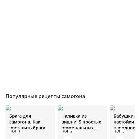
Популярные рецепты самогона
Брага для
Наливка из
Бабушкин 
самогона. Как
вишни: 5 простых
настойки н
поставить брагу
оригинальных
народное
ТОП 1
ТОП 2
ТОП 3
рецептов
средство от