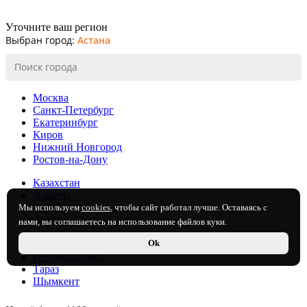
Уточните ваш регион
Выбран город:
Астана
Москва
Санкт-Петербург
Екатеринбург
Киров
Нижний Новгород
Ростов-на-Дону
Казахстан
Алматы
Астана
Мы используем
cookies
, чтобы сайт работал лучше. Оставаясь с
Актобе
нами, вы соглашаетесь на использование файлов куки.
Караганда
Ok
Павлодар
Петропавловск
Тараз
Шымкент