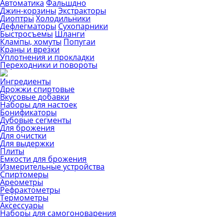
Автоматика
Фальшдно
Джин-корзины
Экстракторы
Диоптры
Холодильники
Дефлегматоры
Сухопарники
Быстросъемы
Шланги
Клампы, хомуты
Попугаи
Краны и врезки
Уплотнения и прокладки
Переходники и повороты
Ингредиенты
Дрожжи спиртовые
Вкусовые добавки
Наборы для настоек
Бонификаторы
Дубовые сегменты
Для брожения
Для очистки
Для выдержки
Плиты
Емкости для брожения
Измерительные устройства
Спиртомеры
Ареометры
Рефрактометры
Термометры
Аксессуары
Наборы для самогоноварения