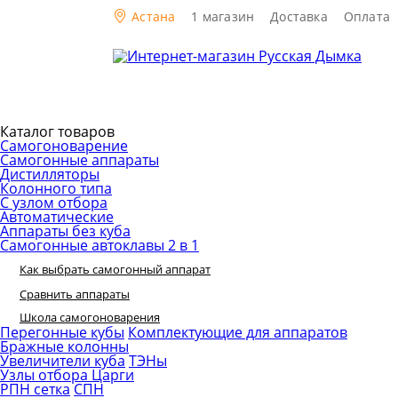
Астана
1 магазин
Доставка
Оплата
Каталог товаров
Самогоноварение
Самогонные аппараты
Дистилляторы
Колонного типа
С узлом отбора
Автоматические
Аппараты без куба
Самогонные автоклавы 2 в 1
Как выбрать самогонный аппарат
Сравнить аппараты
Школа самогоноварения
Перегонные кубы
Комплектующие для аппаратов
Бражные колонны
Увеличители куба
ТЭНы
Узлы отбора
Царги
РПН сетка
СПН