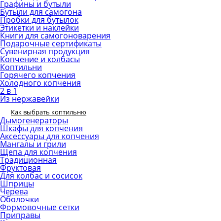
Графины и бутыли
Бутыли для самогона
Пробки для бутылок
Этикетки и наклейки
Книги для самогоноварения
Подарочные сертификаты
Сувенирная продукция
Копчение и колбасы
Коптильни
Горячего копчения
Холодного копчения
2 в 1
Из нержавейки
Как выбрать коптильню
Дымогенераторы
Шкафы для копчения
Аксессуары для копчения
Мангалы и грили
Щепа для копчения
Традиционная
Фруктовая
Для колбас и сосисок
Шприцы
Черева
Оболочки
Формовочные сетки
Приправы