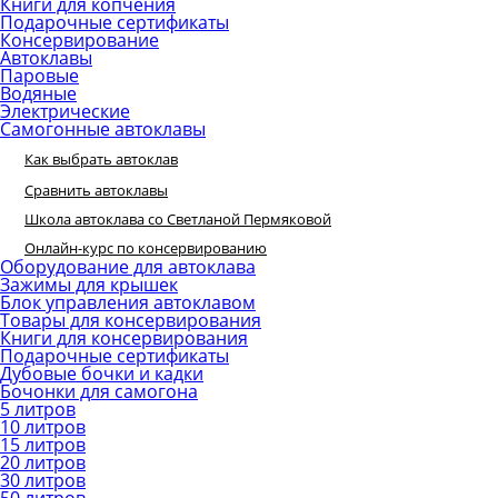
Книги для копчения
Подарочные сертификаты
Консервирование
Автоклавы
Паровые
Водяные
Электрические
Самогонные автоклавы
Как выбрать автоклав
Сравнить автоклавы
Школа автоклава со Светланой Пермяковой
Онлайн-курс по консервированию
Оборудование для автоклава
Зажимы для крышек
Блок управления автоклавом
Товары для консервирования
Книги для консервирования
Подарочные сертификаты
Дубовые бочки и кадки
Бочонки для самогона
5 литров
10 литров
15 литров
20 литров
30 литров