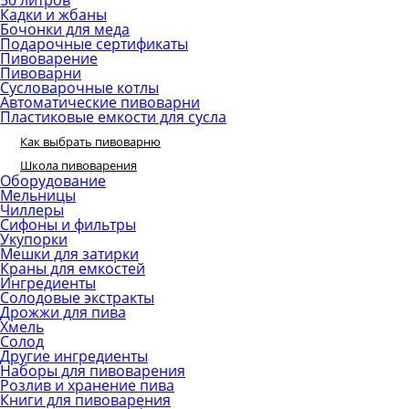
50 литров
Кадки и жбаны
Бочонки для меда
Подарочные сертификаты
Пивоварение
Пивоварни
Сусловарочные котлы
Автоматические пивоварни
Пластиковые емкости для сусла
Как выбрать пивоварню
Школа пивоварения
Оборудование
Мельницы
Чиллеры
Сифоны и фильтры
Укупорки
Мешки для затирки
Краны для емкостей
Ингредиенты
Солодовые экстракты
Дрожжи для пива
Хмель
Солод
Другие ингредиенты
Наборы для пивоварения
Розлив и хранение пива
Книги для пивоварения