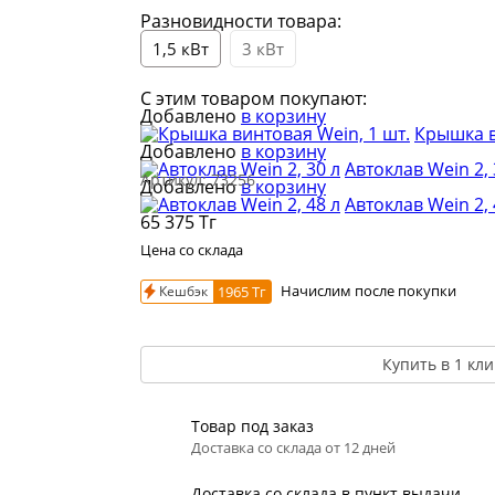
Разновидности товара:
1,5 кВт
3 кВт
С этим товаром покупают:
Добавлено
в корзину
Крышка в
Добавлено
в корзину
Автоклав Wein 2, 
Артикул:
73256
Добавлено
в корзину
Автоклав Wein 2, 
65 375
Тг
Цена со склада
Начислим после покупки
Кешбэк
1965 Тг
Купить в 1 кли
Товар под заказ
Доставка со склада от 12 дней
Доставка со склада в пункт выдачи