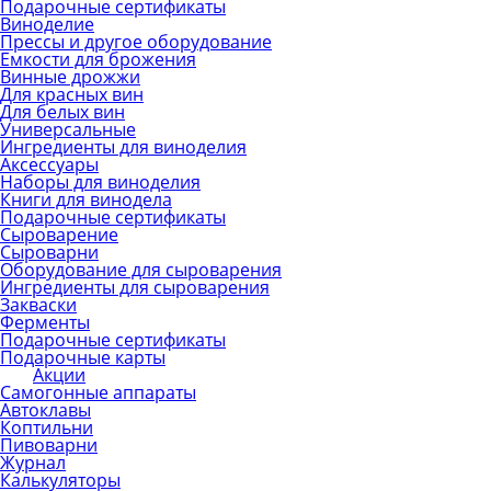
Подарочные сертификаты
Виноделие
Прессы и другое оборудование
Емкости для брожения
Винные дрожжи
Для красных вин
Для белых вин
Универсальные
Ингредиенты для виноделия
Аксессуары
Наборы для виноделия
Книги для винодела
Подарочные сертификаты
Сыроварение
Сыроварни
Оборудование для сыроварения
Ингредиенты для сыроварения
Закваски
Ферменты
Подарочные сертификаты
Подарочные карты
Акции
Самогонные аппараты
Автоклавы
Коптильни
Пивоварни
Журнал
Калькуляторы