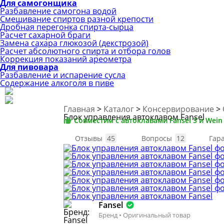
Для самогонщика
Разбавление самогона водой
Смешивание спиртов разной крепости
Дробная перегонка спирта-сырца
Расчет сахарной браги
Замена сахара глюкозой (декстрозой)
Расчет абсолютного спирта и отбора голов
Коррекция показаний ареометра
Для пивовара
Разбавление и испарение сусла
Содержание алкоголя в пиве
Главная
>
Каталог
>
Консервирование
>
Блок управления автоклавом Fansel
Совместим с автоклавами Fansel 3 и Wein
Отзывы
45
Вопросы
12
Гар
Fansel
Бренд • Оригинальный товар