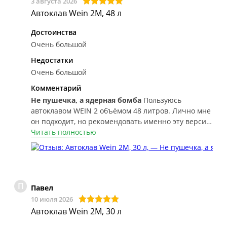
3 августа 2026
Автоклав Wein 2M, 48 л
Достоинства
Очень большой
Недостатки
Очень большой
Комментарий
Не пушечка, а ядерная бомба
Пользуюсь
автоклавом WEIN 2 объёмом 48 литров. Лично мне
он подходит, но рекомендовать именно эту версию
большинству людей я бы не стал. Блок на 3 кВт
Читать полностью
действительно быстрее нагревает автоклав
примерно до 100 °C, однако после этого
автоматика снижает мощность, и обе версии
разгоняются до рабочей температуры уже
П
примерно одинаково медленно. Получается, что
Павел
повышенная нагрузка на сеть сохраняется лишь
10 июля 2026
первые 30–40 минут, а общее время цикла
Автоклав Wein 2M, 30 л
сокращается не настолько сильно, как можно