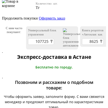
Количество:
шт.
Тг
Продолжить покупки
Оформить заказ
С ним часто
Универсальный блок
Книга рецептов
покупают:
управления
«Автоклав: как
автоклавом
правильно готовит
тушенку и другие
консервы» |
Константин Поляк
.
Экспресс-доставка в Астане
Бесплатно по городу.
.
Позвоним и расскажем о подобном
товаре:
Чтобы оформить заявку, заполните форму. С вами свяжется
менеджер и предложит оптимальный по характеристикам
товар.