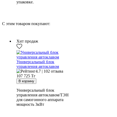
упаковке.
литров стоит брать только тогда, когда вы точно
понимаете, зачем вам настолько большой бак, и
готовы мириться с его массой, глубиной,
длительным циклом и неудобной загрузкой. Мне
С этим товаром покупают:
он подходит. Большинству людей, вероятно, будет
удобнее модель поменьше.
Хит продаж
Универсальный блок
управления автоклавом
4.7 | 102 отзыва
107 725
Тг
Универсальный блок
управления автоклавом/ТЭН
для самогонного аппарата
мощность 3кВт