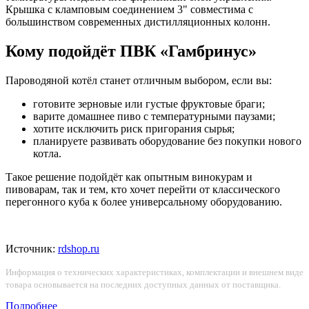
Крышка с кламповым соединением 3" совместима с
большинством современных дистилляционных колонн.
Кому подойдёт ПВК «Гамбринус»
Пароводяной котёл станет отличным выбором, если вы:
готовите зерновые или густые фруктовые браги;
варите домашнее пиво с температурными паузами;
хотите исключить риск пригорания сырья;
планируете развивать оборудование без покупки нового
котла.
Такое решение подойдёт как опытным винокурам и
пивоварам, так и тем, кто хочет перейти от классического
перегонного куба к более универсальному оборудованию.
Источник:
rdshop.ru
Информация о технических характеристиках, комплектации и внешнем виде
товара основывается на последних доступных данных от поставщика.
Подробнее