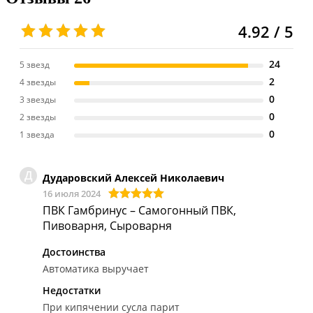
4.92 / 5
24
5 звезд
2
4 звезды
0
3 звезды
0
2 звезды
0
1 звезда
Д
Дударовский Алексей Николаевич
16 июля 2024
ПВК Гамбринус – Самогонный ПВК,
Пивоварня, Сыроварня
Достоинства
Автоматика выручает
Недостатки
При кипячении сусла парит