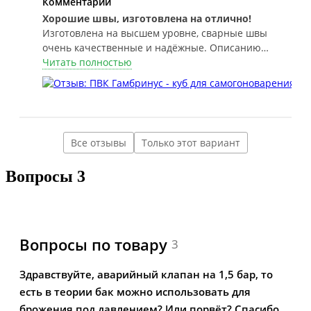
Комментарий
Хорошие швы, изготовлена на отлично!
Изготовлена на высшем уровне, сварные швы
очень качественные и надëжные. Описанию
соответствует 100%, фальшдно нового образца, с
Читать полностью
защëлками, в подарок вложили пакетик дрожжей!
Все отзывы
Только этот вариант
Вопросы
3
Вопросы по товару
3
Здравствуйте, аварийный клапан на 1,5 бар, то
есть в теории бак можно использовать для
брожения под давлением? Или порвёт? Спасибо.