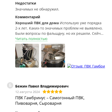
Недостатки
Значимых не обнаружил.
Комментарий
Хороший ПВК для дома
Использую уже порядка
2-х лет. Каких-то значимых проблем не выявлено.
Были вопросы по фальшдну, но их решили. Сейчас
фальшдно отличное. Мешалка шумновата и
Читать полностью
немного люфтит, но крутит. Можно использовать
прямой нагрев (считай у тебя доп. куб на 50л),
можно косвенный через рубашку. Можно
надстраивать увеличители, но тут уже приходится
мешать затор веслом. Покупкой данного ПВК
доволен. Фото специально не делал, какие были в
телефоне.
Б
Бежин Павел Владимирович
12 августа 2024
ПВК Гамбринус – Самогонный ПВК,
Пивоварня, Сыроварня