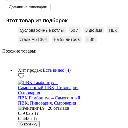
Домашние пивоварни
Этот товар из подборок
Сусловарочные котлы
50 л
3 дюйма
ПВК
сталь AISI 304
На 55 литров
ПВК
Похожие товары:
Хит продаж
Есть видео (4)
ПВК Гамбринус – Самогонный
ПВК, Пивоварня, Сыроварня
4.9 | 26 отзывов
639 025
Тг
654425 Тг