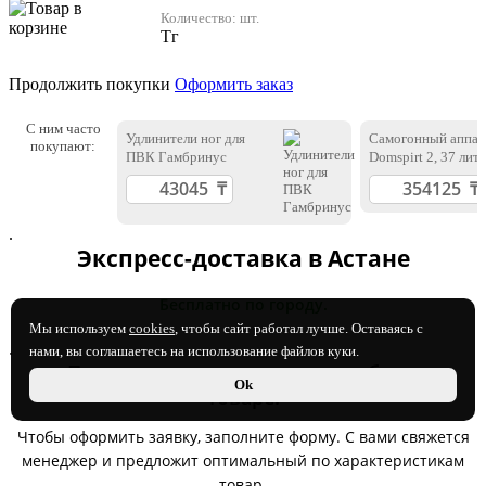
Количество:
шт.
Тг
Продолжить покупки
Оформить заказ
С ним часто
Удлинители ног для
Самогонный аппар
покупают:
ПВК Гамбринус
Domspirt 2, 37 лит
.
Экспресс-доставка в Астане
Бесплатно по городу.
Мы используем
cookies
, чтобы сайт работал лучше. Оставаясь с
.
нами, вы соглашаетесь на использование файлов куки.
Позвоним и расскажем о подобном
Ok
товаре:
Чтобы оформить заявку, заполните форму. С вами свяжется
менеджер и предложит оптимальный по характеристикам
товар.