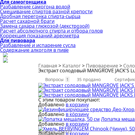
Для самогонщика
Разбавление самогона водой
Смешивание спиртов разной крепости
Дробная перегонка спирта-сырца
Расчет сахарной браги
Замена сахара глюкозой (декстрозой)
Расчет абсолютного спирта и отбора голов
Коррекция показаний ареометра
Для пивовара
Разбавление и испарение сусла
Содержание алкоголя в пиве
Главная
>
Каталог
>
Пивоварение
>
Соло
Экстракт солодовый MANGROVE JACK'S Luc
Вопросы
1
35 продано
Сертифик
С этим товаром покупают:
Добавлено
в корзину
Добавлено
в корзину
Лопатка мешал
Добавлено
в корзину
Артикул:
934721
Добавлено
в корзину