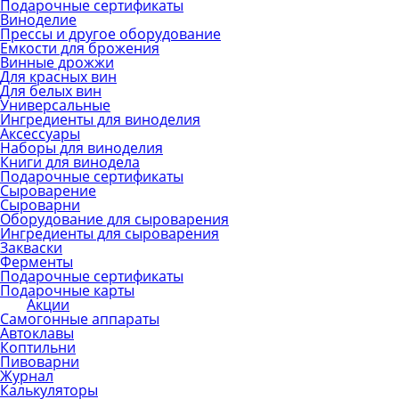
Подарочные сертификаты
Виноделие
Прессы и другое оборудование
Емкости для брожения
Винные дрожжи
Для красных вин
Для белых вин
Универсальные
Ингредиенты для виноделия
Аксессуары
Наборы для виноделия
Книги для винодела
Подарочные сертификаты
Сыроварение
Сыроварни
Оборудование для сыроварения
Ингредиенты для сыроварения
Закваски
Ферменты
Подарочные сертификаты
Подарочные карты
Акции
Самогонные аппараты
Автоклавы
Коптильни
Пивоварни
Журнал
Калькуляторы