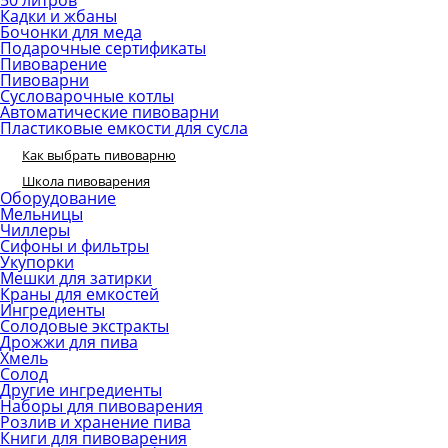
50 литров
Кадки и жбаны
Бочонки для меда
Подарочные сертификаты
Пивоварение
Пивоварни
Сусловарочные котлы
Автоматические пивоварни
Пластиковые емкости для сусла
Как выбрать пивоварню
Школа пивоварения
Оборудование
Мельницы
Чиллеры
Сифоны и фильтры
Укупорки
Мешки для затирки
Краны для емкостей
Ингредиенты
Солодовые экстракты
Дрожжи для пива
Хмель
Солод
Другие ингредиенты
Наборы для пивоварения
Розлив и хранение пива
Книги для пивоварения