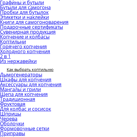
Графины и бутыли
Бутыли для самогона
Пробки для бутылок
Этикетки и наклейки
Книги для самогоноварения
Подарочные сертификаты
Сувенирная продукция
Копчение и колбасы
Коптильни
Горячего копчения
Холодного копчения
2 в 1
Из нержавейки
Как выбрать коптильню
Дымогенераторы
Шкафы для копчения
Аксессуары для копчения
Мангалы и грили
Щепа для копчения
Традиционная
Фруктовая
Для колбас и сосисок
Шприцы
Черева
Оболочки
Формовочные сетки
Приправы