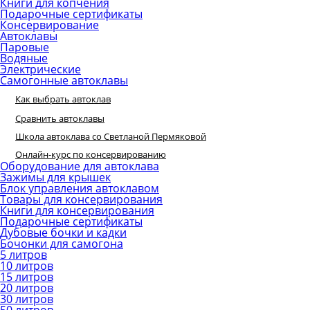
Книги для копчения
Подарочные сертификаты
Консервирование
Автоклавы
Паровые
Водяные
Электрические
Самогонные автоклавы
Как выбрать автоклав
Сравнить автоклавы
Школа автоклава со Светланой Пермяковой
Онлайн-курс по консервированию
Оборудование для автоклава
Зажимы для крышек
Блок управления автоклавом
Товары для консервирования
Книги для консервирования
Подарочные сертификаты
Дубовые бочки и кадки
Бочонки для самогона
5 литров
10 литров
15 литров
20 литров
30 литров