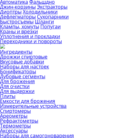
Автоматика
Фальшдно
Джин-корзины
Экстракторы
Диоптры
Холодильники
Дефлегматоры
Сухопарники
Быстросъемы
Шланги
Клампы, хомуты
Попугаи
Краны и врезки
Уплотнения и прокладки
Переходники и повороты
Ингредиенты
Дрожжи спиртовые
Вкусовые добавки
Наборы для настоек
Бонификаторы
Дубовые сегменты
Для брожения
Для очистки
Для выдержки
Плиты
Емкости для брожения
Измерительные устройства
Спиртомеры
Ареометры
Рефрактометры
Термометры
Аксессуары
Наборы для самогоноварения