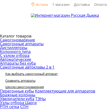
Астана
1 магазин
Доставка
Оплата
Каталог товаров
Самогоноварение
Самогонные аппараты
Дистилляторы
Колонного типа
С узлом отбора
Автоматические
Аппараты без куба
Самогонные автоклавы 2 в 1
Как выбрать самогонный аппарат
Сравнить аппараты
Школа самогоноварения
Перегонные кубы
Комплектующие для аппаратов
Бражные колонны
Увеличители куба
ТЭНы
Узлы отбора
Царги
РПН сетка
СПН