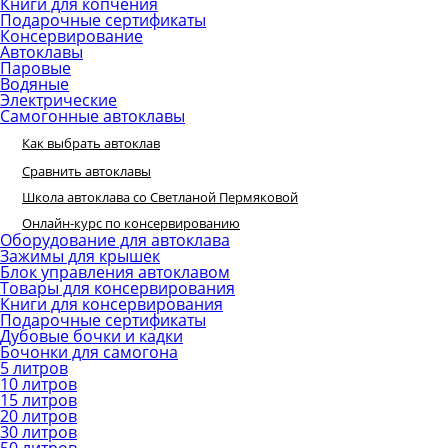
Книги для копчения
Подарочные сертификаты
Консервирование
Автоклавы
Паровые
Водяные
Электрические
Самогонные автоклавы
Как выбрать автоклав
Сравнить автоклавы
Школа автоклава со Светланой Пермяковой
Онлайн-курс по консервированию
Оборудование для автоклава
Зажимы для крышек
Блок управления автоклавом
Товары для консервирования
Книги для консервирования
Подарочные сертификаты
Дубовые бочки и кадки
Бочонки для самогона
5 литров
10 литров
15 литров
20 литров
30 литров