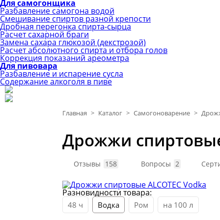
Для самогонщика
Разбавление самогона водой
Смешивание спиртов разной крепости
Дробная перегонка спирта-сырца
Расчет сахарной браги
Замена сахара глюкозой (декстрозой)
Расчет абсолютного спирта и отбора голов
Коррекция показаний ареометра
Для пивовара
Разбавление и испарение сусла
Содержание алкоголя в пиве
Главная
>
Каталог
>
Самогоноварение
>
Дрожж
Дрожжи спиртовые
Отзывы
158
Вопросы
2
Серт
Разновидности товара:
48 ч
Водка
Ром
на 100 л