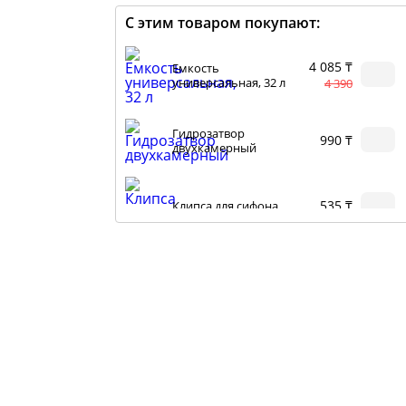
С этим товаром покупают:
4 085 ₸
Емкость
универсальная, 32 л
4 390
Гидрозатвор
990 ₸
двухкамерный
535 ₸
Клипса для сифона
1 595 ₸
Ареометр АСП-3, 0–
40°
2 850
1 595 ₸
Ареометр АСП-3, 40–
70°
3 775