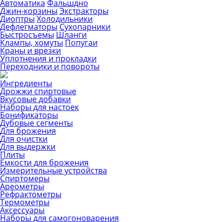
Автоматика
Фальшдно
Джин-корзины
Экстракторы
Диоптры
Холодильники
Дефлегматоры
Сухопарники
Быстросъемы
Шланги
Клампы, хомуты
Попугаи
Краны и врезки
Уплотнения и прокладки
Переходники и повороты
Ингредиенты
Дрожжи спиртовые
Вкусовые добавки
Наборы для настоек
Бонификаторы
Дубовые сегменты
Для брожения
Для очистки
Для выдержки
Плиты
Емкости для брожения
Измерительные устройства
Спиртомеры
Ареометры
Рефрактометры
Термометры
Аксессуары
Наборы для самогоноварения