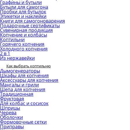
Графины и бутыли
Бутыли для самогона
Пробки для бутылок
Этикетки и наклейки
Книги для самогоноварения
Подарочные сертификаты
Сувенирная продукция
Копчение и колбасы
Коптильни
Горячего копчения
Холодного копчения
2 в 1
Из нержавейки
Как выбрать коптильню
Дымогенераторы
Шкафы для копчения
Аксессуары для копчения
Мангалы и грили
Щепа для копчения
Традиционная
Фруктовая
Для колбас и сосисок
Шприцы
Черева
Оболочки
Формовочные сетки
Приправы