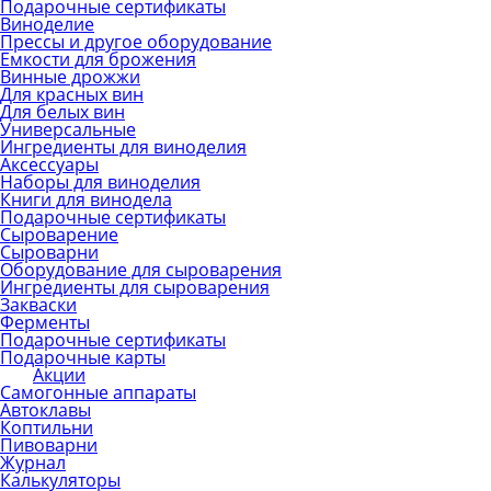
Подарочные сертификаты
Виноделие
Прессы и другое оборудование
Емкости для брожения
Винные дрожжи
Для красных вин
Для белых вин
Универсальные
Ингредиенты для виноделия
Аксессуары
Наборы для виноделия
Книги для винодела
Подарочные сертификаты
Сыроварение
Сыроварни
Оборудование для сыроварения
Ингредиенты для сыроварения
Закваски
Ферменты
Подарочные сертификаты
Подарочные карты
Акции
Самогонные аппараты
Автоклавы
Коптильни
Пивоварни
Журнал
Калькуляторы