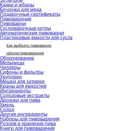
50 литров
Кадки и жбаны
Бочонки для меда
Подарочные сертификаты
Пивоварение
Пивоварни
Сусловарочные котлы
Автоматические пивоварни
Пластиковые емкости для сусла
Как выбрать пивоварню
Школа пивоварения
Оборудование
Мельницы
Чиллеры
Сифоны и фильтры
Укупорки
Мешки для затирки
Краны для емкостей
Ингредиенты
Солодовые экстракты
Дрожжи для пива
Хмель
Солод
Другие ингредиенты
Наборы для пивоварения
Розлив и хранение пива
Книги для пивоварения