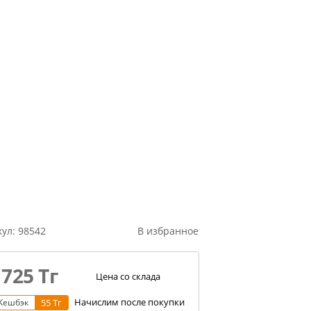
кул:
98542
В избранное
 725
Тг
Цена со склада
Начислим после покупки
Кешбэк
55 Тг