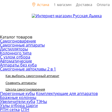
Астана
1 магазин
Доставка
Оплата
Каталог товаров
Самогоноварение
Самогонные аппараты
Дистилляторы
Колонного типа
С узлом отбора
Автоматические
Аппараты без куба
Самогонные автоклавы 2 в 1
Как выбрать самогонный аппарат
Сравнить аппараты
Школа самогоноварения
Перегонные кубы
Комплектующие для аппаратов
Бражные колонны
Увеличители куба
ТЭНы
Узлы отбора
Царги
РПН сетка
СПН