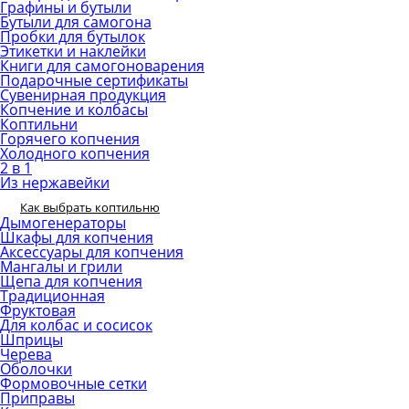
Графины и бутыли
Бутыли для самогона
Пробки для бутылок
Этикетки и наклейки
Книги для самогоноварения
Подарочные сертификаты
Сувенирная продукция
Копчение и колбасы
Коптильни
Горячего копчения
Холодного копчения
2 в 1
Из нержавейки
Как выбрать коптильню
Дымогенераторы
Шкафы для копчения
Аксессуары для копчения
Мангалы и грили
Щепа для копчения
Традиционная
Фруктовая
Для колбас и сосисок
Шприцы
Черева
Оболочки
Формовочные сетки
Приправы