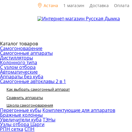
Астана
1 магазин
Доставка
Оплата
Каталог товаров
Самогоноварение
Самогонные аппараты
Дистилляторы
Колонного типа
С узлом отбора
Автоматические
Аппараты без куба
Самогонные автоклавы 2 в 1
Как выбрать самогонный аппарат
Сравнить аппараты
Школа самогоноварения
Перегонные кубы
Комплектующие для аппаратов
Бражные колонны
Увеличители куба
ТЭНы
Узлы отбора
Царги
РПН сетка
СПН