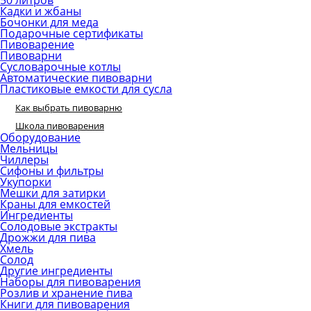
50 литров
Кадки и жбаны
Бочонки для меда
Подарочные сертификаты
Пивоварение
Пивоварни
Сусловарочные котлы
Автоматические пивоварни
Пластиковые емкости для сусла
Как выбрать пивоварню
Школа пивоварения
Оборудование
Мельницы
Чиллеры
Сифоны и фильтры
Укупорки
Мешки для затирки
Краны для емкостей
Ингредиенты
Солодовые экстракты
Дрожжи для пива
Хмель
Солод
Другие ингредиенты
Наборы для пивоварения
Розлив и хранение пива
Книги для пивоварения