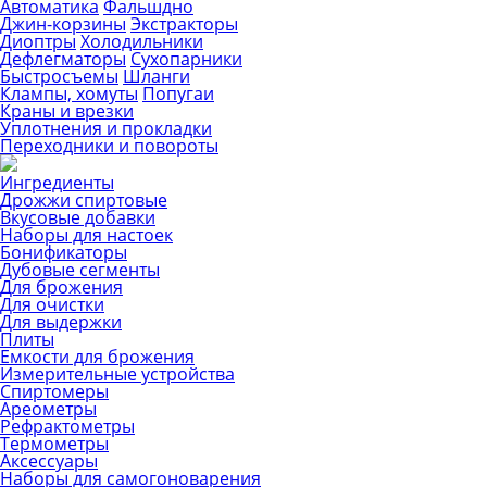
Автоматика
Фальшдно
Джин-корзины
Экстракторы
Диоптры
Холодильники
Дефлегматоры
Сухопарники
Быстросъемы
Шланги
Клампы, хомуты
Попугаи
Краны и врезки
Уплотнения и прокладки
Переходники и повороты
Ингредиенты
Дрожжи спиртовые
Вкусовые добавки
Наборы для настоек
Бонификаторы
Дубовые сегменты
Для брожения
Для очистки
Для выдержки
Плиты
Емкости для брожения
Измерительные устройства
Спиртомеры
Ареометры
Рефрактометры
Термометры
Аксессуары
Наборы для самогоноварения