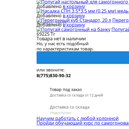
Добавлено
в корзину
Добавлено
в корзину
Перего
Артикул:
74633
Добавлено
в корзину
Попуга
69225 Тг
Товара нет в наличии
Но, у нас есть подобный
по характеристикам товар.
или звоните:
8(775)830-90-32
Товар под заказ
Доставка со склада от 12 дней
Доставка со склада
Недоступно
Научим работать с любой колонной
Пройди обучающий курс по самогонов