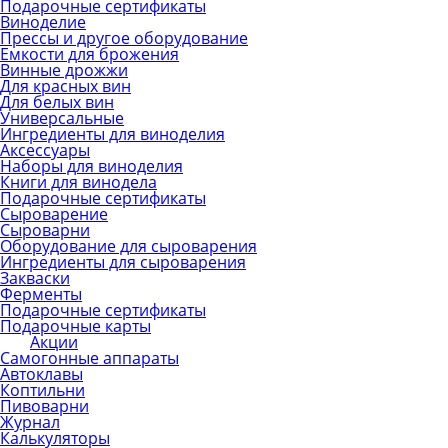
Подарочные сертификаты
Виноделие
Прессы и другое оборудование
Емкости для брожения
Винные дрожжи
Для красных вин
Для белых вин
Универсальные
Ингредиенты для виноделия
Аксессуары
Наборы для виноделия
Книги для винодела
Подарочные сертификаты
Сыроварение
Сыроварни
Оборудование для сыроварения
Ингредиенты для сыроварения
Закваски
Ферменты
Подарочные сертификаты
Подарочные карты
Акции
Самогонные аппараты
Автоклавы
Коптильни
Пивоварни
Журнал
Калькуляторы