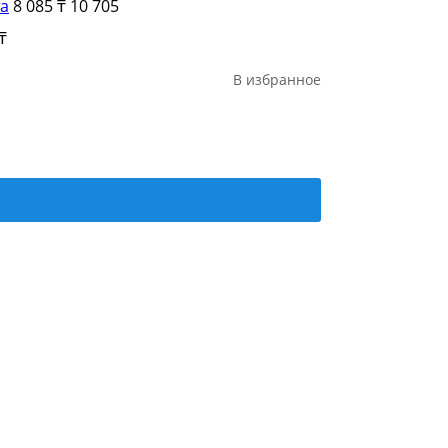
та
8 085 ₸
10 705
₸
В избранное