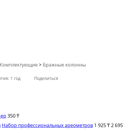
Комплектующие
>
Бражные колонны
тия: 1 год
Поделиться
мер
350 ₸
Набор профессиональных ареометров
1 925 ₸
2 695