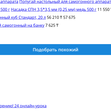
Попугай настольный для самогонного аппара
Насадка СПН 3,5*3,5 мм (0,25 мм) медь 500 г
11 550 
нный куб Стандарт, 20 л
56 210 ₸
57 675
й самогонный на банку
7 625 ₸
Подобрать похожий
арению!
24 онлайн-урока