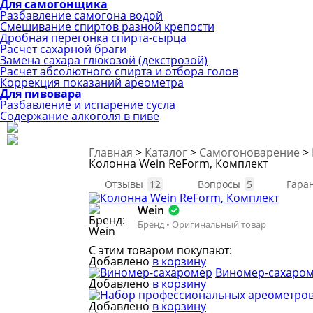
Для самогонщика
Разбавление самогона водой
Смешивание спиртов разной крепости
Дробная перегонка спирта-сырца
Расчет сахарной браги
Замена сахара глюкозой (декстрозой)
Расчет абсолютного спирта и отбора голов
Коррекция показаний ареометра
Для пивовара
Разбавление и испарение сусла
Содержание алкоголя в пиве
Главная
>
Каталог
>
Самогоноварение
>
Колонна Wein ReForm, Комплект
Отзывы
12
Вопросы
5
Гаран
Wein
Бренд • Оригинальный товар
С этим товаром покупают:
Добавлено
в корзину
Виномер-сахаро
Добавлено
в корзину
Добавлено
в корзину