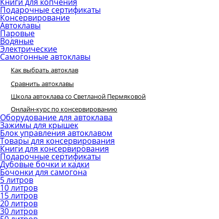
Книги для копчения
Подарочные сертификаты
Консервирование
Автоклавы
Паровые
Водяные
Электрические
Самогонные автоклавы
Как выбрать автоклав
Сравнить автоклавы
Школа автоклава со Светланой Пермяковой
Онлайн-курс по консервированию
Оборудование для автоклава
Зажимы для крышек
Блок управления автоклавом
Товары для консервирования
Книги для консервирования
Подарочные сертификаты
Дубовые бочки и кадки
Бочонки для самогона
5 литров
10 литров
15 литров
20 литров
30 литров