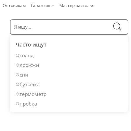
Оптовикам
Гарантия +
Мастер застолья
Часто ищут
солод
дрожжи
спн
бутылка
термометр
пробка