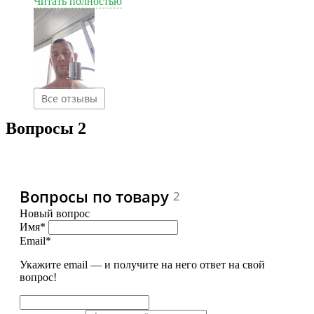
приятную тяжесть и не магнитится. В моем случае
Читать полностью
единственным недостатком является его высота, но в
соотношении цена - качество это не стало решающим
аспектом. Рекомендую.
Все отзывы
Вопросы
2
Вопросы по товару
2
Новый вопрос
Имя*
Email*
Укажите email — и получите на него ответ на свой
вопрос!