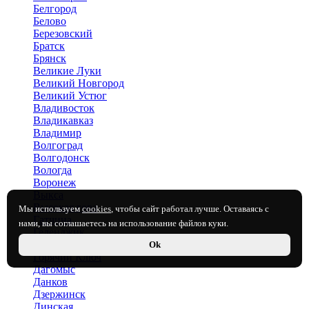
Белгород
Белово
Березовский
Братск
Брянск
Великие Луки
Великий Новгород
Великий Устюг
Владивосток
Владикавказ
Владимир
Волгоград
Волгодонск
Вологда
Воронеж
Выкса
Высокая гора
Мы используем
cookies
, чтобы сайт работал лучше. Оставаясь с
Гатчина
нами, вы соглашаетесь на использование файлов куки.
Геленджик
Глазов
Ok
Горячий Ключ
Дагомыс
Данков
Дзержинск
Динская