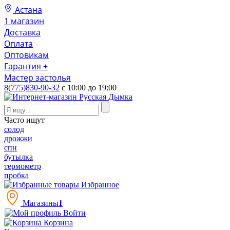
Астана
1 магазин
Доставка
Оплата
Оптовикам
Гарантия +
Мастер застолья
8(775)830-90-32
с 10:00 до 19:00
Часто ищут
солод
дрожжи
спн
бутылка
термометр
пробка
Избранное
Магазины
1
Войти
Корзина