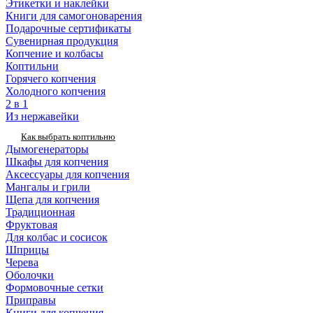
Этикетки и наклейки
Книги для самогоноварения
Подарочные сертификаты
Сувенирная продукция
Копчение и колбасы
Коптильни
Горячего копчения
Холодного копчения
2 в 1
Из нержавейки
Как выбрать коптильню
Дымогенераторы
Шкафы для копчения
Аксессуары для копчения
Мангалы и грили
Щепа для копчения
Традиционная
Фруктовая
Для колбас и сосисок
Шприцы
Черева
Оболочки
Формовочные сетки
Приправы
Книги для копчения