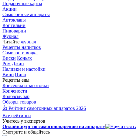
Подарочные карты
Акции
Самогонные аппараты
Автоклавы
Коптильни
Пивоварни
Журнал
Читайте
журнал
Рецепты напитков
Самогон и водка
Виски
Коньяк
Ром
Джин
Наливки и настойки
Вино
Пиво
Рецепты еды
Консервы и заготовки
Копчености
Колбасы
Сыр
Обзоры товаров
👍 Рейтинг самогонных аппаратов 2026
Все рейтинги
Учитесь у экспертов
Онлайн-курс по самогоноварению на аппарате
Смотрите и общайтесь