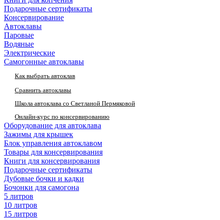
Подарочные сертификаты
Консервирование
Автоклавы
Паровые
Водяные
Электрические
Самогонные автоклавы
Как выбрать автоклав
Сравнить автоклавы
Школа автоклава со Светланой Пермяковой
Онлайн-курс по консервированию
Оборудование для автоклава
Зажимы для крышек
Блок управления автоклавом
Товары для консервирования
Книги для консервирования
Подарочные сертификаты
Дубовые бочки и кадки
Бочонки для самогона
5 литров
10 литров
15 литров