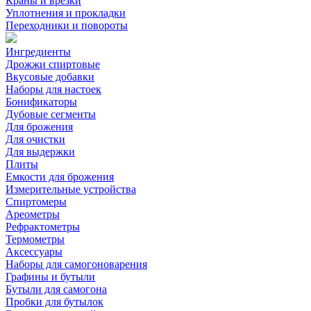
Краны и врезки
Уплотнения и прокладки
Переходники и повороты
Ингредиенты
Дрожжи спиртовые
Вкусовые добавки
Наборы для настоек
Бонификаторы
Дубовые сегменты
Для брожения
Для очистки
Для выдержки
Плиты
Емкости для брожения
Измерительные устройства
Спиртомеры
Ареометры
Рефрактометры
Термометры
Аксессуары
Наборы для самогоноварения
Графины и бутыли
Бутыли для самогона
Пробки для бутылок