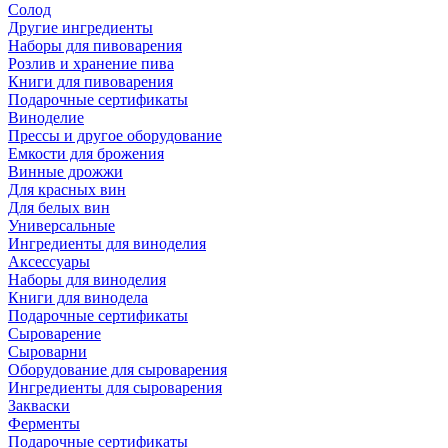
Солод
Другие ингредиенты
Наборы для пивоварения
Розлив и хранение пива
Книги для пивоварения
Подарочные сертификаты
Виноделие
Прессы и другое оборудование
Емкости для брожения
Винные дрожжи
Для красных вин
Для белых вин
Универсальные
Ингредиенты для виноделия
Аксессуары
Наборы для виноделия
Книги для винодела
Подарочные сертификаты
Сыроварение
Сыроварни
Оборудование для сыроварения
Ингредиенты для сыроварения
Закваски
Ферменты
Подарочные сертификаты