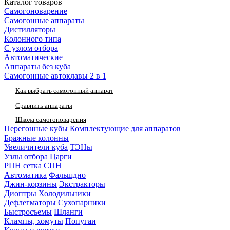
Каталог товаров
Самогоноварение
Самогонные аппараты
Дистилляторы
Колонного типа
С узлом отбора
Автоматические
Аппараты без куба
Самогонные автоклавы 2 в 1
Как выбрать самогонный аппарат
Сравнить аппараты
Школа самогоноварения
Перегонные кубы
Комплектующие для аппаратов
Бражные колонны
Увеличители куба
ТЭНы
Узлы отбора
Царги
РПН сетка
СПН
Автоматика
Фальшдно
Джин-корзины
Экстракторы
Диоптры
Холодильники
Дефлегматоры
Сухопарники
Быстросъемы
Шланги
Клампы, хомуты
Попугаи